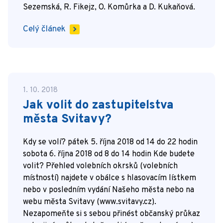
Sezemská, R. Fikejz, O. Komůrka a D. Kukaňová.
Celý článek
1. 10. 2018
Jak volit do zastupitelstva
města Svitavy?
Kdy se volí? pátek 5. října 2018 od 14 do 22 hodin
sobota 6. října 2018 od 8 do 14 hodin Kde budete
volit? Přehled volebních okrsků (volebních
místností) najdete v obálce s hlasovacím lístkem
nebo v posledním vydání Našeho města nebo na
webu města Svitavy (www.svitavy.cz).
Nezapomeňte si s sebou přinést občanský průkaz