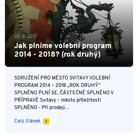
20. 3. 2017
Jak plníme volební program
2014 - 2018? (rok druhý)
SDRUŽENÍ PRO MĚSTO SVITAVY VOLEBNÍ
PROGRAM 2014 – 2018 „ROK DRUHÝ“
SPLNĚNO PLNÍ SE, ČÁSTEČNĚ SPLNĚNO V
PŘÍPRAVĚ Svitavy – město příležitostí
SPLNĚNO - Při prodeji…
Celý článek