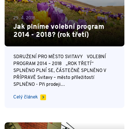
29. 4. 2018
Jak plníme volební program
2014 - 2018? (rok třetí)
SDRUŽENÍ PRO MĚSTO SVITAVY VOLEBNÍ
PROGRAM 2014 – 2018 „ROK TŘETÍ“
SPLNĚNO PLNÍ SE, ČÁSTEČNĚ SPLNĚNO V
PŘÍPRAVĚ Svitavy – město příležitostí
SPLNĚNO - Při prodeji…
Celý článek