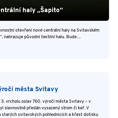
ntrální haly „Šapito“
avnostní otevření nové centrální haly na Svitavském
“, nahrazuje původní textilní halu. Bude…
výročí města Svitavy
3. vrcholu oslav 760. výročí města Svitavy – v
byl slavnostně předán vysazený strom či keř. V
a starých svitavských pohlednicích a křest dotisku