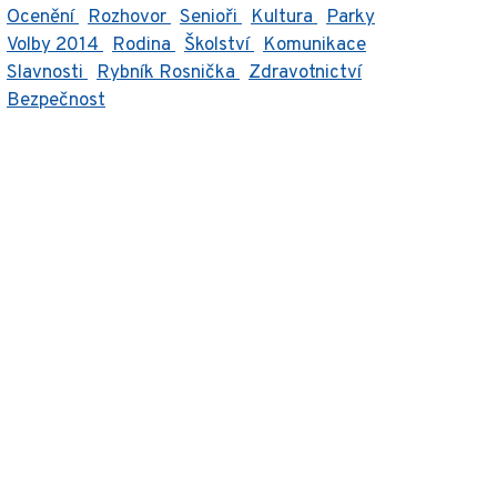
Ocenění
Rozhovor
Senioři
Kultura
Parky
Volby 2014
Rodina
Školství
Komunikace
Slavnosti
Rybník Rosnička
Zdravotnictví
Bezpečnost