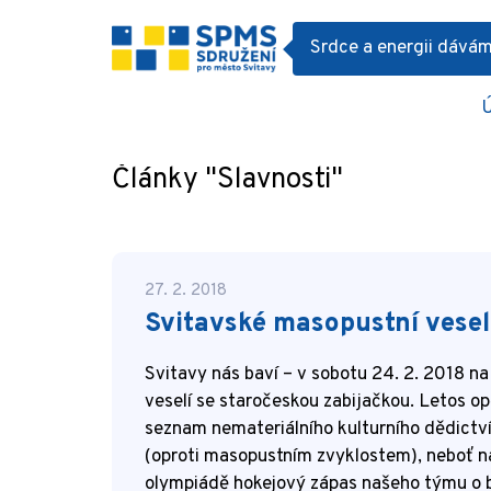
Srdce a energii dává
Články
Články "Slavnosti"
27. 2. 2018
Svitavské masopustní vesel
Svitavy nás baví – v sobotu 24. 2. 2018 n
veselí se staročeskou zabijačkou. Letos op
seznam nemateriálního kulturního dědictví
(oproti masopustním zvyklostem), neboť ná
olympiádě hokejový zápas našeho týmu o br