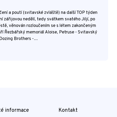
ní a poutí (svitavské zvláště) na další TOP týden
í zářijovou nedělí, tedy svátkem svatého Jiljí, po
ěstě, věnován rozloučením se s létem zakončeným
. září Řezbářský memoriál Aloise, Petruse - Svitavský
 Dozing Brothers -…
té informace
Kontakt