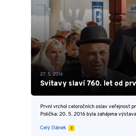
27. 5. 2016
Svitavy slaví 760. let od p
První vrchol celoročních oslav veřejnost p
Polička: 20. 5. 2016 byla zahájena výstav
Celý článek