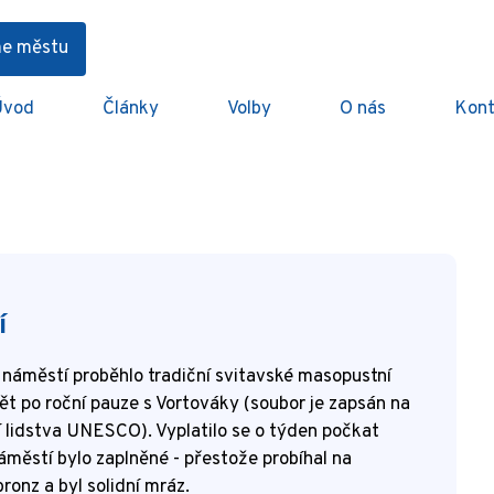
me městu
Úvod
Články
Volby
O nás
Kont
í
a náměstí proběhlo tradiční svitavské masopustní
ět po roční pauze s Vortováky (soubor je zapsán na
 lidstva UNESCO). Vyplatilo se o týden počkat
městí bylo zaplněné - přestože probíhal na
onz a byl solidní mráz.