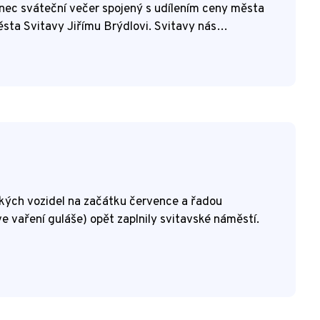
ec sváteční večer spojený s udílením ceny města
sta Svitavy Jiřímu Brýdlovi. Svitavy nás…
ických vozidel na začátku července a řadou
ve vaření guláše) opět zaplnily svitavské náměstí.