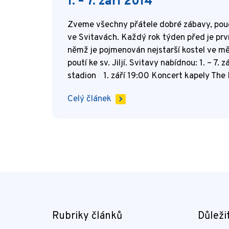
1. – 7. září 2014
Zveme všechny přátele dobré zábavy, pouče
ve Svitavách. Každý rok týden před je prvn
němž je pojmenován nejstarší kostel ve m
poutí ke sv. Jiljí. Svitavy nabídnou: 1. – 7
stadion 1. září 19:00 Koncert kapely The
Celý článek
Rubriky článků
Důleži