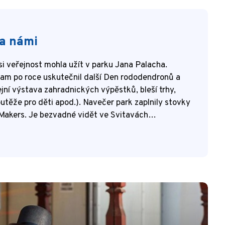
za námi
si veřejnost mohla užít v parku Jana Palacha.
am po roce uskutečnil další Den rododendronů a
jní výstava zahradnických výpěstků, bleší trhy,
utěže pro děti apod.). Navečer park zaplnily stovky
 Makers. Je bezvadné vidět ve Svitavách…