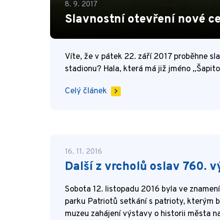
8. 9. 2017
Slavnostní otevření nové ce
Víte, že v pátek 22. září 2017 proběhne sl
stadionu? Hala, která má již jméno „Šapito
Celý článek
16. 11. 2016
Další z vrcholů oslav 760. 
Sobota 12. listopadu 2016 byla ve znamení 
parku Patriotů setkání s patrioty, kterým 
muzeu zahájení výstavy o historii města n