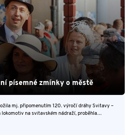
rvní písemné zmínky o městě
rožila mj. připomenutím 120. výročí dráhy Svitavy –
a lokomotiv na svitavském nádraží, proběhla…