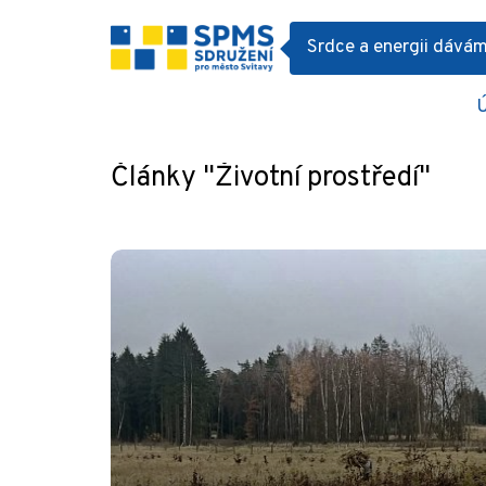
Srdce a energii dává
Články
Články "Životní prostředí"