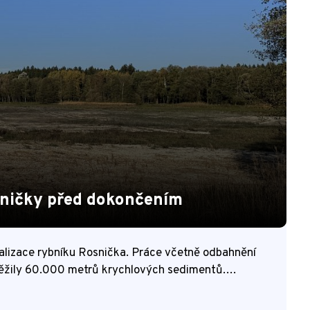
osničky před dokončením
talizace rybníku Rosnička. Práce včetně odbahnění
ytěžily 60.000 metrů krychlových sedimentů.…