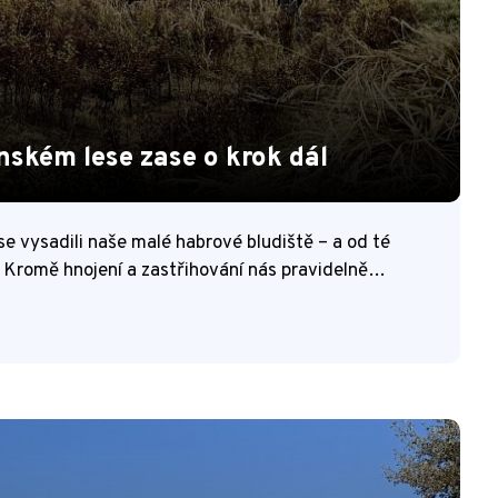
nském lese zase o krok dál
 vysadili naše malé habrové bludiště – a od té
. Kromě hnojení a zastřihování nás pravidelně…