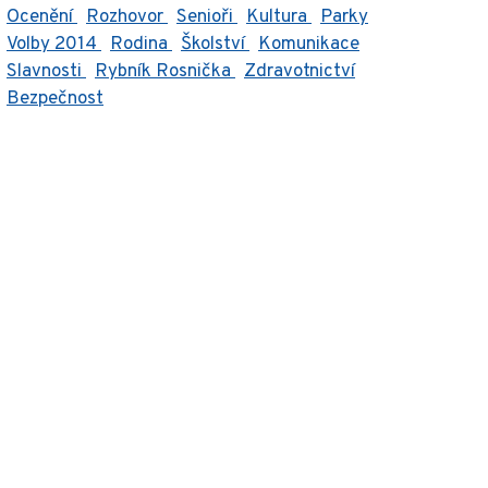
Ocenění
Rozhovor
Senioři
Kultura
Parky
Volby 2014
Rodina
Školství
Komunikace
Slavnosti
Rybník Rosnička
Zdravotnictví
Bezpečnost