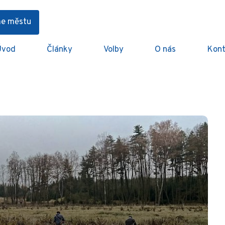
me městu
Úvod
Články
Volby
O nás
Kont