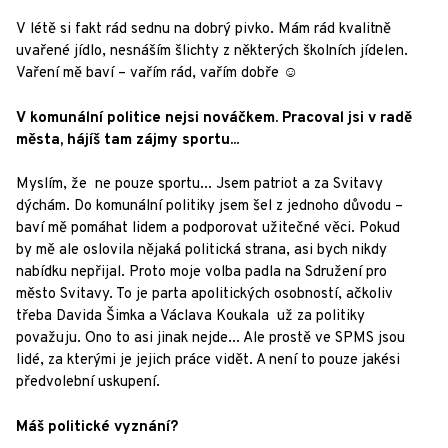
V létě si fakt rád sednu na dobrý pivko. Mám rád kvalitně
uvařené jídlo, nesnáším šlichty z některých školních jídelen.
Vaření mě baví – vařím rád, vařím dobře ☺
V komunální politice nejsi nováčkem. Pracoval jsi v radě
města, hájíš tam zájmy sportu...
Myslím, že ne pouze sportu... Jsem patriot a za Svitavy
dýchám. Do komunální politiky jsem šel z jednoho důvodu –
baví mě pomáhat lidem a podporovat užitečné věci. Pokud
by mě ale oslovila nějaká politická strana, asi bych nikdy
nabídku nepřijal. Proto moje volba padla na Sdružení pro
město Svitavy. To je parta apolitických osobností, ačkoliv
třeba Davida Šimka a Václava Koukala už za politiky
považuju. Ono to asi jinak nejde... Ale prostě ve SPMS jsou
lidé, za kterými je jejich práce vidět. A není to pouze jakési
předvolební uskupení.
Máš politické vyznání?