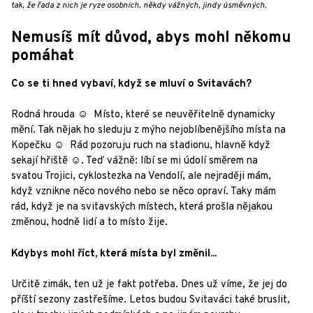
tak, že řada z nich je ryze osobních, někdy vážných, jindy úsměvných.
Nemusíš mít důvod, abys mohl někomu
pomáhat
Co se ti hned vybaví, když se mluví o Svitavách?
Rodná hrouda ☺ Místo, které se neuvěřitelně dynamicky
mění. Tak nějak ho sleduju z mýho nejoblíbenějšího místa na
Kopečku ☺ Rád pozoruju ruch na stadionu, hlavně když
sekají hřiště ☺. Teď vážně: líbí se mi údolí směrem na
svatou Trojici, cyklostezka na Vendolí, ale nejraději mám,
když vznikne něco nového nebo se něco opraví. Taky mám
rád, když je na svitavských místech, která prošla nějakou
změnou, hodně lidí a to místo žije.
Kdybys mohl říct, která místa byl změnil...
Určitě zimák, ten už je fakt potřeba. Dnes už víme, že jej do
příští sezony zastřešíme. Letos budou Svitaváci také bruslit,