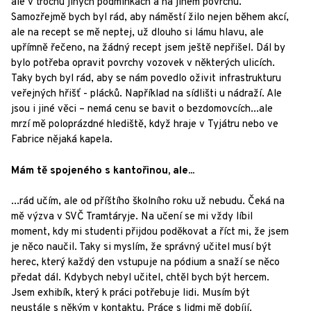
ale v trochu jiných podmínkách a na jiném povrchu.
Samozřejmě bych byl rád, aby náměstí žilo nejen během akcí,
ale na recept se mě neptej, už dlouho si lámu hlavu, ale
upřímně řečeno, na žádný recept jsem ještě nepřišel. Dál by
bylo potřeba opravit povrchy vozovek v některých ulicích.
Taky bych byl rád, aby se nám povedlo oživit infrastrukturu
veřejných hřišť - plácků. Například na sídlišti u nádraží. Ale
jsou i jiné věci – nemá cenu se bavit o bezdomovcích...ale
mrzí mě poloprázdné hlediště, když hraje v Tyjátru nebo ve
Fabrice nějaká kapela.
Mám tě spojeného s kantořinou, ale...
...rád učím, ale od příštího školního roku už nebudu. Čeká na
mě výzva v SVČ Tramtáryje. Na učení se mi vždy líbil
moment, kdy mi studenti přijdou poděkovat a říct mi, že jsem
je něco naučil. Taky si myslím, že správný učitel musí být
herec, který každý den vstupuje na pódium a snaží se něco
předat dál. Kdybych nebyl učitel, chtěl bych být hercem.
Jsem exhibík, který k práci potřebuje lidi. Musím být
neustále s někým v kontaktu. Práce s lidmi mě dobíjí.