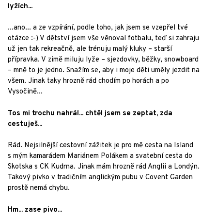
lyžích...
...ano... a ze vzpírání, podle toho, jak jsem se vzepřel tvé
otázce :-) V dětství jsem vše věnoval fotbalu, teď si zahraju
už jen tak rekreačně, ale trénuju malý kluky – starší
přípravka. V zimě miluju lyže – sjezdovky, běžky, snowboard
– mně to je jedno. Snažím se, aby i moje děti uměly jezdit na
všem. Jinak taky hrozně rád chodím po horách a po
Vysočině...
Tos mi trochu nahrál... chtěl jsem se zeptat, zda
cestuješ...
Rád. Nejsilnější cestovní zážitek je pro mě cesta na Island
s mým kamarádem Mariánem Polákem a svatební cesta do
Skotska s CK Kudrna. Jinak mám hrozně rád Anglii a Londýn.
Takový pivko v tradičním anglickým pubu v Covent Garden
prostě nemá chybu.
Hm... zase pivo...