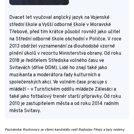
Dvacet let vyučoval anglický jazyk na Vojenské
střední škole a Vyšší odborné škole v Moravské
Třebové, před tím krátce působil rovněž jako učitel
na Střední odborné škole obchodní v Poličce. V roce
2013 obdržel vyznamenání za dlouhodobé vzorné
plnění úkolů v rezortu Ministerstva obrany. Od roku
2018 je ředitelem Střediska volného času ve
Svitavách (dříve DDM). Lidé ho znají také jako
muzikanta a moderátora řady kulturních a
společenských akcí. Ve volném čase pracuje s
mládeží – v Turistickém oddílu mládeže Zálesáci a
také jako fotbalový trenér starší přípravky. Od roku
2010 je zastupitelem města a od roku 2014 radním
města Svitavy.
Poznámka: Rozhovory se všemi kandidáty vedl Radoslav Fikejz a byly vedeny