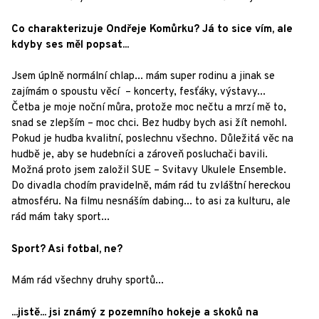
Co charakterizuje Ondřeje Komůrku? Já to sice vím, ale
kdyby ses měl popsat...
Jsem úplně normální chlap... mám super rodinu a jinak se
zajímám o spoustu věcí – koncerty, fesťáky, výstavy...
Četba je moje noční můra, protože moc nečtu a mrzí mě to,
snad se zlepším – moc chci. Bez hudby bych asi žít nemohl.
Pokud je hudba kvalitní, poslechnu všechno. Důležitá věc na
hudbě je, aby se hudebníci a zároveň posluchači bavili.
Možná proto jsem založil SUE – Svitavy Ukulele Ensemble.
Do divadla chodím pravidelně, mám rád tu zvláštní hereckou
atmosféru. Na filmu nesnáším dabing... to asi za kulturu, ale
rád mám taky sport...
Sport? Asi fotbal, ne?
Mám rád všechny druhy sportů...
...jistě... jsi známý z pozemního hokeje a skoků na