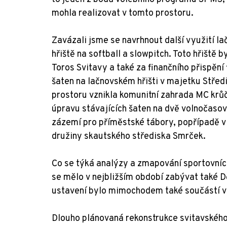
mohla realizovat v tomto prostoru.
Zavázali jsme se navrhnout další využití la
hřiště na softball a slowpitch. Toto hřiště 
Toros Svitavy a také za finančního přispění
šaten na lačnovském hřišti v majetku Střed
prostoru vznikla komunitní zahrada MC krů
úpravu stávajících šaten na dvě volnočasov
zázemí pro příměstské tábory, popřípadě v
družiny skautského střediska Smrček.
Co se týká analýzy a zmapování sportovních 
se mělo v nejbližším období zabývat také 
ustavení bylo mimochodem také součástí 
Dlouho plánovaná rekonstrukce svitavskéh