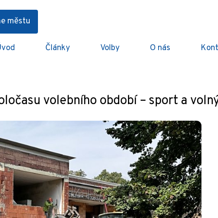
me městu
Úvod
Články
Volby
O nás
Kont
programu v poločasu volebního období – sport a volný čas
oločasu volebního období – sport a voln