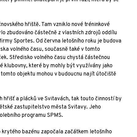
čnovského hřiště. Tam vzniklo nové tréninkové
bylo zbudováno částečně z vlastních zdrojů oddílu
 firmy Sportes. Od června letošního roku je budova
iska volného času, současně také v tomto
ček. Středisko volného času chystá částečnou
é klubovny, které by mohly být využívány jako
 tomto objektu mohou v budoucnu najít útočiště
hřišť a plácků ve Svitavách, tak touto činností by
Dětské zastupitelstvo města Svitavy. Jeho
volebního programu SPMS.
o krytého bazénu započala začátkem letošního