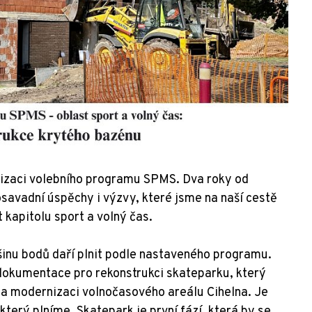
alizaci volebního programu SPMS. Dva roky od
osavadní úspěchy i výzvy, které jsme na naší cestě
 kapitolu sport a volný čas.
šinu bodů daří plnit podle nastaveného programu.
dokumentace pro rekonstrukci skateparku, který
na modernizaci volnočasového areálu Cihelna. Je
terý plníme. Skatepark je první fází, která by se