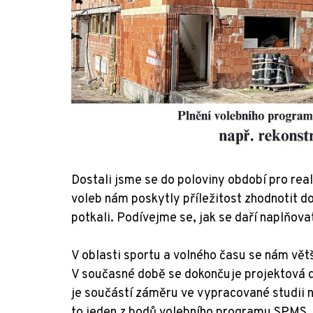
Dostali jsme se do poloviny období pro re
voleb nám poskytly příležitost zhodnotit d
potkali. Podívejme se, jak se daří naplňovat
V oblasti sportu a volného času se nám vět
V současné době se dokončuje projektová 
je součástí záměru ve vypracované studii 
to jeden z bodů volebního programu SPMS, k