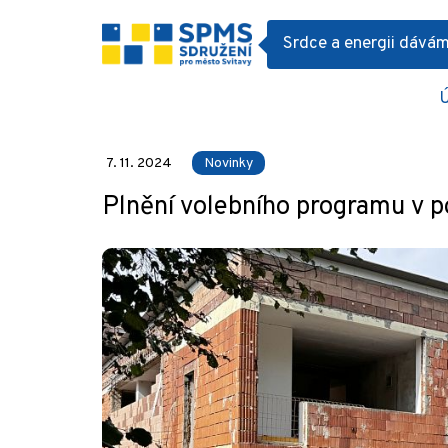
Srdce a energii dává
Články
Novinky
Plnění volebního 
7. 11. 2024
Novinky
Plnění volebního programu v p