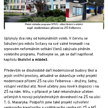
Uplynuly dva roky od komunálních voleb. V červnu se
Sdružení pro město Svitavy na své valné hromadě i na
srpnovém neformálním setkání členů zabývalo plněním
volebního programu. Podívejme se, jak se daří naplňovat
kapitolu
školství a mládež
.
Především se dlouhodobě daří modernizovat budovy škol a
jejich vnitřní prostory, aktuálně se dokončuje velký projekt
modernizace přízemí ZŠ na ulici Felberova – družiny, šatny,
vstupní vestibul atd. Nové učebny jsou nově k dispozici i na
ZŠ na nám. Míru, v přípravě je také rekonstrukce učeben
určených k rozvoji polytechnických dovedností na ZŠ na ulici
T. G. Masaryka. Podpořili jsme také projekt vytvoření
venkovního kreativního a vzdělávacího centra při ZŠ a MŠ