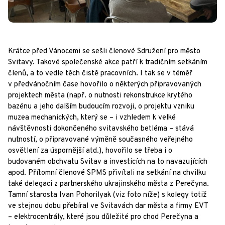
Krátce před Vánocemi se sešli členové Sdružení pro město
Svitavy. Takové společenské akce patří k tradičním setkáním
členů, a to vedle těch čistě pracovních. I tak se v téměř
v předvánočním čase hovořilo o některých připravovaných
projektech města (např. o nutnosti rekonstrukce krytého
bazénu a jeho dalším budoucím rozvoji, o projektu vzniku
muzea mechanických, který se – i vzhledem k velké
návštěvnosti dokončeného svitavského betléma – stává
nutností, o připravované výměně současného veřejného
osvětlení za úspornější atd.), hovořilo se třeba i o
budovaném obchvatu Svitav a investicích na to navazujících
apod. Přítomní členové SPMS přivítali na setkání na chvilku
také delegaci z partnerského ukrajinského města z Perečyna.
Tamní starosta Ivan Pohorilyak (viz foto níže) s kolegy totiž
ve stejnou dobu přebíral ve Svitavách dar města a firmy EVT
– elektrocentrály, které jsou důležité pro chod Perečyna a