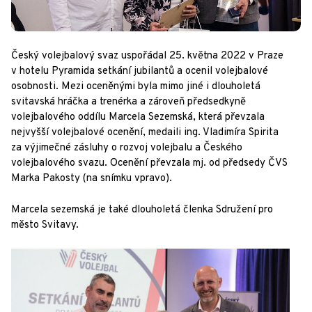
Český volejbalový svaz uspořádal 25. května 2022 v Praze
v hotelu Pyramida setkání jubilantů a ocenil volejbalové
osobnosti. Mezi oceněnými byla mimo jiné i dlouholetá
svitavská hráčka a trenérka a zároveň předsedkyně
volejbalového oddílu Marcela Sezemská, která převzala
nejvyšší volejbalové ocenění, medaili ing. Vladimíra Spirita
za výjimečné zásluhy o rozvoj volejbalu a Českého
volejbalového svazu. Ocenění převzala mj. od předsedy ČVS
Marka Pakosty (na snímku vpravo).
Marcela sezemská je také dlouholetá členka Sdružení pro
město Svitavy.