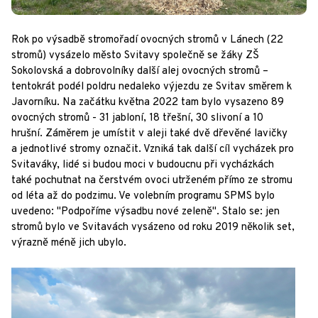
Rok po výsadbě stromořadí ovocných stromů v Lánech (22
stromů) vysázelo město Svitavy společně se žáky ZŠ
Sokolovská a dobrovolníky další alej ovocných stromů –
tentokrát podél poldru nedaleko výjezdu ze Svitav směrem k
Javorníku. Na začátku května 2022 tam bylo vysazeno 89
ovocných stromů - 31 jabloní, 18 třešní, 30 slivoní a 10
hrušní. Záměrem je umístit v aleji také dvě dřevěné lavičky
a jednotlivé stromy označit. Vzniká tak další cíl vycházek pro
Svitaváky, lidé si budou moci v budoucnu při vycházkách
také pochutnat na čerstvém ovoci utrženém přímo ze stromu
od léta až do podzimu. Ve volebním programu SPMS bylo
uvedeno: "Podpoříme výsadbu nové zeleně". Stalo se: jen
stromů bylo ve Svitavách vysázeno od roku 2019 několik set,
výrazně méně jich ubylo.