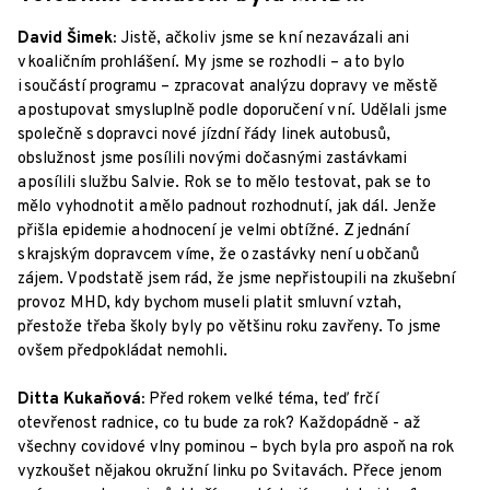
David Šimek:
Jistě, ačkoliv jsme se k ní nezavázali ani
v koaličním prohlášení. My jsme se rozhodli – a to bylo
i součástí programu – zpracovat analýzu dopravy ve městě
a postupovat smysluplně podle doporučení v ní. Udělali jsme
společně s dopravci nové jízdní řády linek autobusů,
obslužnost jsme posílili novými dočasnými zastávkami
a posílili službu Salvie. Rok se to mělo testovat, pak se to
mělo vyhodnotit a mělo padnout rozhodnutí, jak dál. Jenže
přišla epidemie a hodnocení je velmi obtížné. Z jednání
s krajským dopravcem víme, že o zastávky není u občanů
zájem. V podstatě jsem rád, že jsme nepřistoupili na zkušební
provoz MHD, kdy bychom museli platit smluvní vztah,
přestože třeba školy byly po většinu roku zavřeny. To jsme
ovšem předpokládat nemohli.
Ditta Kukaňová:
Před rokem velké téma, teď frčí
otevřenost radnice, co tu bude za rok? Každopádně - až
všechny covidové vlny pominou – bych byla pro aspoň na rok
vyzkoušet nějakou okružní linku po Svitavách. Přece jenom