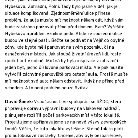
trápí“ jsme diskutovali parkování a jednosměrky na ulicích
Hybešova, Zahradní, Polní. Tady bylo jasně vidět, jak je
situace komplikovaná. Zjednosměrnění ulice přinese
problém, že auta musíte mít možnost někam dát, když vám
bude zakázáno parkovat přímo před domem. Kam? Vyřešíte
Hybešovu a problém vznikne jinde. A lidé ze sousední ulice
budou ve stejné pasti. Běžte se podívat na Vějíř do obytné
zóny, kde byste měli parkovat na svém pozemku, či na
označených místech. Jak stoupá životní úroveň lidí, roste
i počet aut v rodině. Možná by byla inspirace v zahraničí –
jeden byt, jedno číslované parkovací místo. Ale pak musíte
vytvořit záchytné parkoviště pro ostatní auta. Prostě musíte
mít možnost své auto někam odstavit, i když ne přímo před
vchodem. A to není problém pouze Svitav.
David Šimek:
V současnosti ve spolupráci se SŽDC, která
připravuje opravu výpravní budovy na vlakovém nádraží,
plánujeme rozšířit počet parkovacích míst v této lokalitě.
Projektujeme a připravujeme se na nové výzvy z evropských
fondů. Věřím, že tuto lokalitu vyřešíme. Stejně tak to platí
pro autobusové zastávky. Chceme, aby byly bezbariérové,