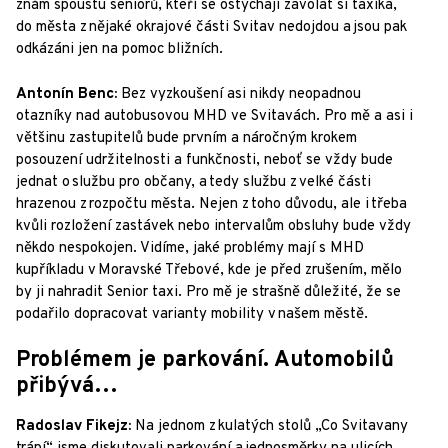
znám spoustu seniorů, kteří se ostýchají zavolat si taxíka,
do města z nějaké okrajové části Svitav nedojdou a jsou pak
odkázáni jen na pomoc bližních.
Antonín Benc:
Bez vyzkoušení asi nikdy neopadnou
otazníky nad autobusovou MHD ve Svitavách. Pro mě a asi i
většinu zastupitelů bude prvním a náročným krokem
posouzení udržitelnosti a funkčnosti, neboť se vždy bude
jednat o službu pro občany, a tedy službu z velké části
hrazenou z rozpočtu města. Nejen z toho důvodu, ale i třeba
kvůli rozložení zastávek nebo intervalům obsluhy bude vždy
někdo nespokojen. Vidíme, jaké problémy mají s MHD
kupříkladu v Moravské Třebové, kde je před zrušením, mělo
by ji nahradit Senior taxi. Pro mě je strašně důležité, že se
podařilo dopracovat varianty mobility v našem městě.
Problémem je parkování. Automobilů
přibývá…
Radoslav Fikejz:
Na jednom z kulatých stolů „Co Svitavany