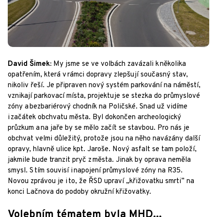
David Šimek:
My jsme se ve volbách zavázali k několika
opatřením, která v rámci dopravy zlepšují současný stav,
nikoliv řeší. Je připraven nový systém parkování na náměstí,
vznikají parkovací místa, projektuje se stezka do průmyslové
zóny a bezbariérový chodník na Poličské. Snad už vidíme
i začátek obchvatu města. Byl dokončen archeologický
průzkum a na jaře by se mělo začít se stavbou. Pro nás je
obchvat velmi důležitý, protože jsou na něho navázány další
opravy, hlavně ulice kpt. Jaroše. Nový asfalt se tam položí,
jakmile bude tranzit pryč z města. Jinak by oprava neměla
smysl. S tím souvisí i napojení průmyslové zóny na R35.
Novou zprávou je i to, že ŘSD upraví „křižovatku smrti” na
konci Lačnova do podoby okružní křižovatky.
Volebním tématem byla MHD...