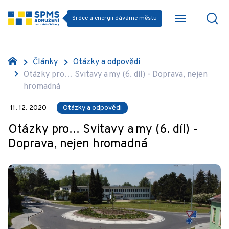
Srdce a energii dáváme městu
Články
Otázky a odpovědi
Otázky pro… Svitavy a my (6. díl) - Doprava, nejen
hromadná
11. 12. 2020
Otázky a odpovědi
Otázky pro… Svitavy a my (6. díl) -
Doprava, nejen hromadná