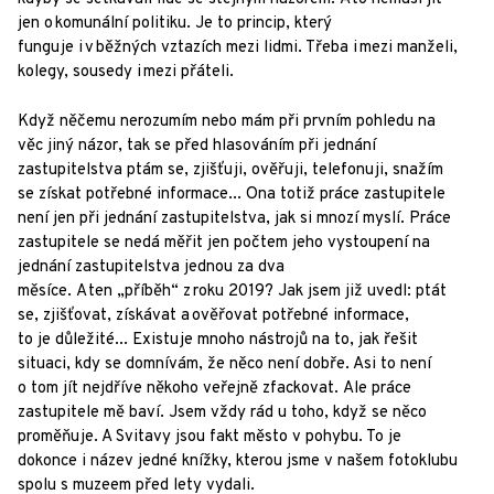
jen o komunální politiku. Je to princip, který
funguje i v běžných vztazích mezi lidmi. Třeba i mezi manželi,
kolegy, sousedy i mezi přáteli.
Když něčemu nerozumím nebo mám při prvním pohledu na
věc jiný názor, tak se před hlasováním při jednání
zastupitelstva ptám se, zjišťuji, ověřuji, telefonuji, snažím
se získat potřebné informace... Ona totiž práce zastupitele
není jen při jednání zastupitelstva, jak si mnozí myslí. Práce
zastupitele se nedá měřit jen počtem jeho vystoupení na
jednání zastupitelstva jednou za dva
měsíce. A ten „příběh“ z roku 2019? Jak jsem již uvedl: ptát
se, zjišťovat, získávat a ověřovat potřebné informace,
to je důležité... Existuje mnoho nástrojů na to, jak řešit
situaci, kdy se domnívám, že něco není dobře. Asi to není
o tom jít nejdříve někoho veřejně zfackovat. Ale práce
zastupitele mě baví. Jsem vždy rád u toho, když se něco
proměňuje. A Svitavy jsou fakt město v pohybu. To je
dokonce i název jedné knížky, kterou jsme v našem fotoklubu
spolu s muzeem před lety vydali.