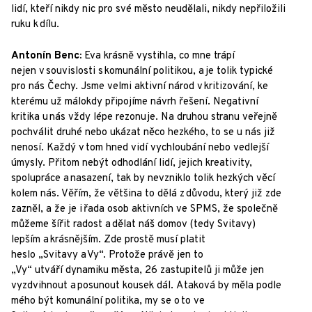
lidí, kteří nikdy nic pro své město neudělali, nikdy nepřiložili
ruku k dílu.
Antonín Benc:
Eva krásně vystihla, co mne trápí
nejen v souvislosti s komunální politikou, a je tolik typické
pro nás Čechy. Jsme velmi aktivní národ v kritizování, ke
kterému už málokdy připojíme návrh řešení. Negativní
kritika u nás vždy lépe rezonuje. Na druhou stranu veřejně
pochválit druhé nebo ukázat něco hezkého, to se u nás již
nenosí. Každý v tom hned vidí vychloubání nebo vedlejší
úmysly. Přitom nebýt odhodlání lidí, jejich kreativity,
spolupráce a nasazení, tak by nevzniklo tolik hezkých věcí
kolem nás. Věřím, že většina to dělá z důvodu, který již zde
zazněl, a že je i řada osob aktivních ve SPMS, že společně
můžeme šířit radost a dělat náš domov (tedy Svitavy)
lepším a krásnějším. Zde prostě musí platit
heslo „Svitavy a Vy“. Protože právě jen to
„Vy“ utváří dynamiku města, 26 zastupitelů ji může jen
vyzdvihnout a posunout kousek dál. A taková by měla podle
mého být komunální politika, my se o to ve