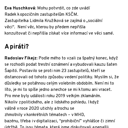
Eva Huschková:
Mohu potvrdit, co zde uvádí
Radek k opozičním zastupitelům KSČM.
Zastupitelka Lidmila Kružíková se zajímá o „sociální
věci“. Není věc, kterou by předem nepřišla
konzultovat či nepřišla získat více informací ve věci samé.
A piráti?
Radoslav Fikejz:
Podle mého to vzali za špatný konec, když
se rozhodli podat trestní oznámení a vybudovali kauzu šaten
Šapitó. Postavilo se proti nim 23 zastupitelů, kteří se
distancovali od tohoto způsobu vedení politiky. Myslím si, že
důsledky se potáhnou celým volebním obdobím. Není mi to
líto, je mi to spíše jedno a nechce se mi k tomu ani vracet.
Pro mne byly události roku 2019 velkým zklamáním.
Nikoliv z politického, ale z lidského pohledu. I když
vášně v roce 2020 utichly a trochu se
zhmotnily v konkrétních tématech – v MHD,
bazénu, třeba i v digitalizaci, “prohibiční” vyhlášce či zimní
údržbě. To jsou témata, která jsme diskutovali a nenašli