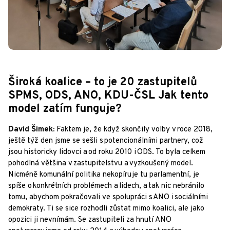
Široká koalice – to je 20 zastupitelů
SPMS, ODS, ANO, KDU-ČSL Jak tento
model zatím funguje?
David Šimek:
Faktem je, že když skončily volby v roce 2018,
ještě týž den jsme se sešli s potencionálními partnery, což
jsou historicky lidovci a od roku 2010 i ODS. To byla celkem
pohodlná většina v zastupitelstvu a vyzkoušený model.
Nicméně komunální politika nekopíruje tu parlamentní, je
spíše o konkrétních problémech a lidech, a tak nic nebránilo
tomu, abychom pokračovali ve spolupráci s ANO i sociálními
demokraty. Ti se sice rozhodli zůstat mimo koalici, ale jako
opozici ji nevnímám. Se zastupiteli za hnutí ANO