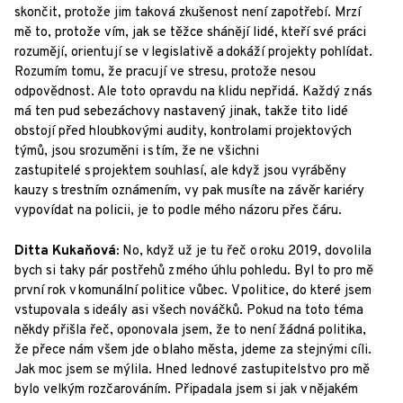
skončit, protože jim taková zkušenost není zapotřebí. Mrzí
mě to, protože vím, jak se těžce shánějí lidé, kteří své práci
rozumějí, orientují se v legislativě a dokáží projekty pohlídat.
Rozumím tomu, že pracují ve stresu, protože nesou
odpovědnost. Ale toto opravdu na klidu nepřidá. Každý z nás
má ten pud sebezáchovy nastavený jinak, takže tito lidé
obstojí před hloubkovými audity, kontrolami projektových
týmů, jsou srozuměni i s tím, že ne všichni
zastupitelé s projektem souhlasí, ale když jsou vyráběny
kauzy s trestním oznámením, vy pak musíte na závěr kariéry
vypovídat na policii, je to podle mého názoru přes čáru.
Ditta Kukaňová:
No, když už je tu řeč o roku 2019, dovolila
bych si taky pár postřehů z mého úhlu pohledu. Byl to pro mě
první rok v komunální politice vůbec. V politice, do které jsem
vstupovala s ideály asi všech nováčků. Pokud na toto téma
někdy přišla řeč, oponovala jsem, že to není žádná politika,
že přece nám všem jde o blaho města, jdeme za stejnými cíli.
Jak moc jsem se mýlila. Hned lednové zastupitelstvo pro mě
bylo velkým rozčarováním. Připadala jsem si jak v nějakém