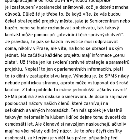
spolupracujeme od roku 2014 a výhodou spolupráce
je i zastoupení v poslanecké sněmovně, což je dobré z mnoha
důvodů. Důležité je třeba to, že když víte, že vás budou
čekat strategické projekty města, jako je Seniorcentrum nebo
bazén, nebo se bude rozhodovat o obchvatu, tak takový
kontakt může pomoci při „otevírání těch správných dveří“.
Je pravdou, že pak se každá investice musí odpracovat
doma, nikoliv v Praze, ale víte, na koho se obracet a s kým
jednat. Na začátku každého projektu mají informace „cenu
zlata“. Už třeba jen ke zvolení správné strategie a parametrů
projektu. Neplatí to jen o parlamentních informacích, platí
to i o dění v zastupitelstvu kraje. Výhodou je, že SPMS nikdy
nebude politickou stranou, a proto může vstupovat do široké
koalice. Z toho pohledu to máme jednodušší, ačkoliv i uvnitř
SPMS probíhá živá diskuse o směřování. Je docela zajímavé
poslouchat názory našich členů, které zaznívají na
setkáních a valných hromadách. Ten náš spolek je vlastně
takovým neformálním klubem lidí od dejme tomu dvaceti do
osmdesáti let. Ale členové si navzájem naslouchají, ačkoliv
mají na věci někdy odlišný názor. Je to přes čtyři desítky
osobností, za kterými je vidět kus práce, případně před