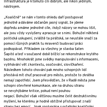
Infrastruktura je k tomuto cíli dobrým, ale nikoli jediným,
nástrojem.
„Koaličně“ se nám v tomto ohledu daří postupovat
jednotně a dáváme občanům jasný signál, že jdeme
dopředu a máme jednotné cíle, i když názory se mohou lišit,
ale jsou vždy vyslyšeny a pracuje se s nimi. Bohužel některá
politická uskupení, zvláště ta pirátská, se neustále snaží za
pomocí různých praktik tu mravenčí budovací práci
podkopávat. Příkladem za všechny je stavba šaten
Šapitó a teď v současné době blížící se rekonstrukce krytého
bazénu. Mnohokrát jsme svědky manipulování s informacemi,
vytrhávání vět z kontextu, osočování, slovíčkaření.
Následkem tohoto chování pak mnoho schopných lidí
přestává mít chuť pracovat pro město, protože to zkrátka
nemají zapotřebí. Jsem přesvědčen, že v Radě města jsme
schopni otevřené komunikace, ale na druhou stranu
se nevyhýbáme kritice, pokud není pouhou
negací. Bohužel však většinou musíme čelit destruktivnímu
myšlení, ke kterému je hodně obtížné přistupovat z naší
strany bez emocí. Jinak spolupráce s ostatními koaličními