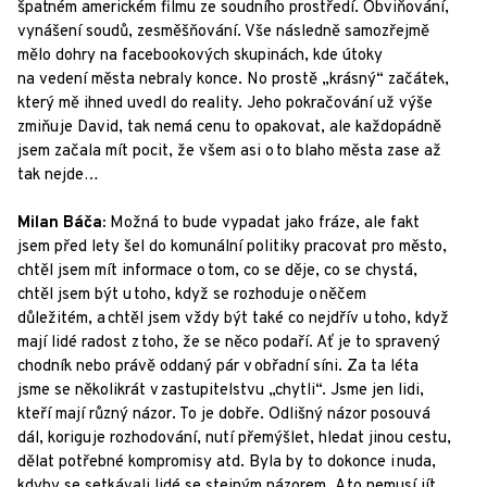
špatném americkém filmu ze soudního prostředí. Obviňování,
vynášení soudů, zesměšňování. Vše následně samozřejmě
mělo dohry na facebookových skupinách, kde útoky
na vedení města nebraly konce. No prostě „krásný“ začátek,
který mě ihned uvedl do reality. Jeho pokračování už výše
zmiňuje David, tak nemá cenu to opakovat, ale každopádně
jsem začala mít pocit, že všem asi o to blaho města zase až
tak nejde…
Milan Báča:
Možná to bude vypadat jako fráze, ale fakt
jsem před lety šel do komunální politiky pracovat pro město,
chtěl jsem mít informace o tom, co se děje, co se chystá,
chtěl jsem být u toho, když se rozhoduje o něčem
důležitém, a chtěl jsem vždy být také co nejdřív u toho, když
mají lidé radost z toho, že se něco podaří. Ať je to spravený
chodník nebo právě oddaný pár v obřadní síni. Za ta léta
jsme se několikrát v zastupitelstvu „chytli“. Jsme jen lidi,
kteří mají různý názor. To je dobře. Odlišný názor posouvá
dál, koriguje rozhodování, nutí přemýšlet, hledat jinou cestu,
dělat potřebné kompromisy atd. Byla by to dokonce i nuda,
kdyby se setkávali lidé se stejným názorem. A to nemusí jít