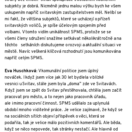
subjekty je dobrá. Nicméně jednu malou výtku bych ke všem
uskupením napříč svitavským zastupitelstvem měl. Nelíbí se
mi fakt, že většina subjektů, které se ucházejí o přízeň
svitavských voličů, je spíše účelovým spojením před
volbami. V tomto vidím unikátnost SPMS, protože se se
všemi členy sdružení snažíme setkávat několikrát ročně a na
těchto setkáních diskutujeme o rozvoji a aktuální situaci ve
městě. Navíc veškerá klíčová rozhodnutí jsou komunikována
napříč celým SPMS.
Eva Huschková:
V komunální politice jsem úplný
nováček. I když jsem více jak 30 let bydlela v blízké
vesnici u Svitav, stále jsem byla „doma” zde ve Svitavách.
Když jsem se zpět do Svitav přestěhovala, chtěla jsem začít
pracovat pro město, a to nejen jako pracovník úřadu,
ale i mimo pracovní činnost. SPMS udělalo za uplynulá
období mnoho viditelné práce. Je velice zajímavé, že když se
na sociálních sítích objeví příspěvek o věci, která se
podařila, tak je velice málo pozitivních komentářů. Ale běda,
když se něco nepovede, tak stránky nestačí. Ale hlavně od