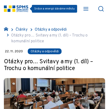
Srdce a energii dáváme městu
Články
Otázky a odpovědi
Otázky pro… Svitavy a my (1. díl) – Trochu o
komunální politice
22. 11. 2020
Otázky a odpovědi
Otázky pro… Svitavy a my (1. díl) –
Trochu o komunální politice