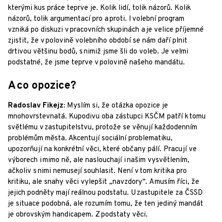
kterými kus práce teprve je. Kolik lidí, tolik názorů. Kolik
názorů, tolik argumentací pro a proti. I volební program
vzniká po diskuzi v pracovních skupinách a je velice příjemné
zjistit, že v polovině volebního období se nám daří plnit
drtivou většinu bodů, s nimiž jsme šli do voleb. Je velmi
podstatné, že jsme teprve v polovině našeho mandátu.
A co opozice?
Radoslav Fikejz:
Myslím si, že otázka opozice je
mnohovrstevnatá. Kupodivu oba zástupci KSČM patří k tomu
světlému v zastupitelstvu, protože se věnují každodenním
problémům města. Akcentují sociální problematiku,
upozorňují na konkrétní věci, které občany pálí. Pracují ve
výborech i mimo ně, ale naslouchají i našim vysvětlením,
ačkoliv s nimi nemusejí souhlasit. Není v tom kritika pro
kritiku, ale snahy věci vylepšit „navzdory“. A musím říci, že
jejich podněty mají reálnou podstatu. U zastupitele za ČSSD
je situace podobná, ale rozumím tomu, že ten jediný mandát
je obrovským handicapem. Z podstaty věci.