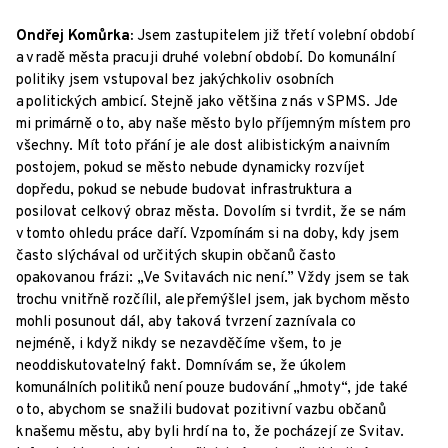
Ondřej Komůrka:
Jsem zastupitelem již třetí volební období
a v radě města pracuji druhé volební období. Do komunální
politiky jsem vstupoval bez jakýchkoliv osobních
a politických ambicí. Stejně jako většina z nás v SPMS. Jde
mi primárně o to, aby naše město bylo příjemným místem pro
všechny. Mít toto přání je ale dost alibistickým a naivním
postojem, pokud se město nebude dynamicky rozvíjet
dopředu, pokud se nebude budovat infrastruktura a
posilovat celkový obraz města. Dovolím si tvrdit, že se nám
v tomto ohledu práce daří. Vzpomínám si na doby, kdy jsem
často slýchával od určitých skupin občanů často
opakovanou frázi: „Ve Svitavách nic není.” Vždy jsem se tak
trochu vnitřně rozčílil, ale přemýšlel jsem, jak bychom město
mohli posunout dál, aby taková tvrzení zaznívala co
nejméně, i když nikdy se nezavděčíme všem, to je
neoddiskutovatelný fakt. Domnívám se, že úkolem
komunálních politiků není pouze budování „hmoty“, jde také
o to, abychom se snažili budovat pozitivní vazbu občanů
k našemu městu, aby byli hrdí na to, že pocházejí ze Svitav.