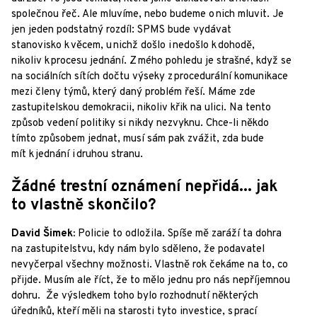
společnou řeč. Ale mluvíme, nebo budeme o nich mluvit. Je
jen jeden podstatný rozdíl: SPMS bude vydávat
stanovisko k věcem, u nichž došlo i nedošlo k dohodě,
nikoliv k procesu jednání. Z mého pohledu je strašné, když se
na sociálních sítích dočtu výseky z procedurální komunikace
mezi členy týmů, který daný problém řeší. Máme zde
zastupitelskou demokracii, nikoliv křik na ulici. Na tento
způsob vedení politiky si nikdy nezvyknu. Chce-li někdo
tímto způsobem jednat, musí sám pak zvážit, zda bude
mít k jednání i druhou stranu.
Žádné trestní oznámení nepřidá... jak
to vlastně skončilo?
David Šimek:
Policie to odložila. Spíše mě zaráží ta dohra
na zastupitelstvu, kdy nám bylo sděleno, že podavatel
nevyčerpal všechny možnosti. Vlastně rok čekáme na to, co
přijde. Musím ale říct, že to mělo jednu pro nás nepříjemnou
dohru. Že výsledkem toho bylo rozhodnutí některých
úředníků, kteří měli na starosti tyto investice, s prací