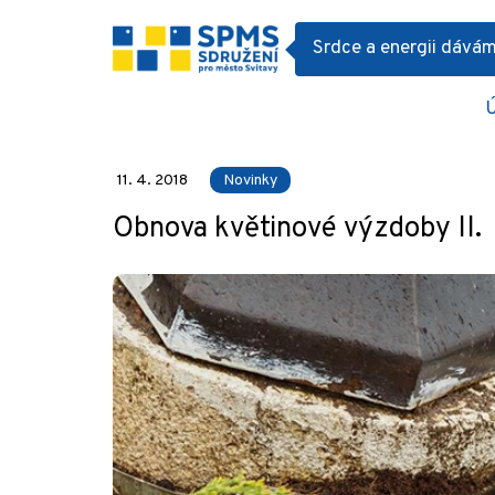
Srdce a energii dává
Články
Novinky
Obnova květinové 
11. 4. 2018
Novinky
Obnova květinové výzdoby II.