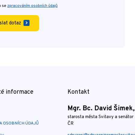
m se
zpracováním osobních údajů
slat dotaz
té informace
Kontakt
Mgr. Bc. David Šimek
starosta města Svitavy a senátor
 OSOBNÍCH ÚDAJŮ
ČR