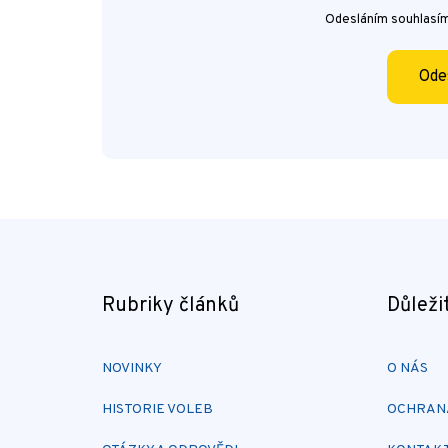
Odesláním souhlasí
Ode
Rubriky článků
Důleži
NOVINKY
O NÁS
HISTORIE VOLEB
OCHRANA