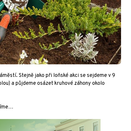
áměstí. Stejně jako při loňské akci se sejdeme v 9
kolou) a půjdeme osázet kruhové záhony okolo
stíme…