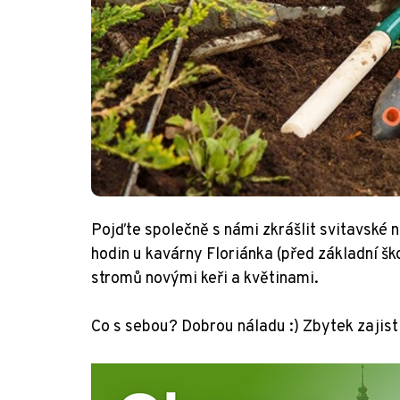
Pojďte společně s námi zkrášlit svitavské n
hodin u kavárny Floriánka (před základní š
stromů novými keři a květinami.
Co s sebou? Dobrou náladu :) Zbytek zaji