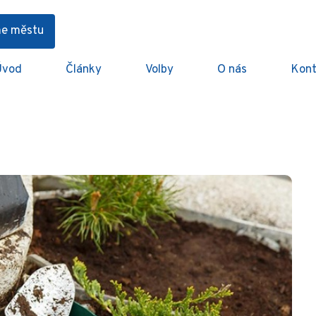
me městu
Úvod
Články
Volby
O nás
Kont
výzdoby II.