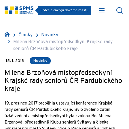
Srdce a energii dáváme městu
Články
Novinky
Milena Brzoňová místopředsedkyní Krajské rady
seniorů ČR Pardubického kraje
15. 1. 2018
Novinky
Milena Brzoňová místopředsedkyní
Krajské rady seniorů ČR Pardubického
kraje
19. prosince 2017 proběhla ustavující konference Krajské
rady seniorů ČR Pardubického kraje. Bylo zvoleno zatím
úzké vedení a místopředsedkyní byla zvolena Bc. Milena
Brzoňová, předsedkyně Klubu seniorů Svitavy a členka
Sdružení pro město Svitavy. Více o Radě seniorů a volbách