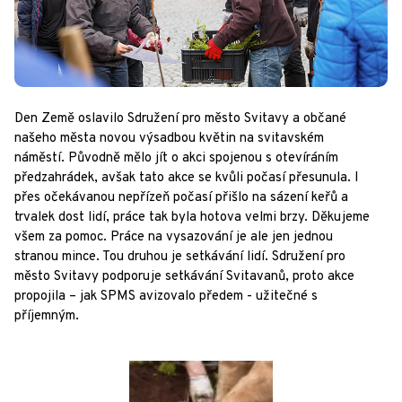
Den Země oslavilo Sdružení pro město Svitavy a občané
našeho města novou výsadbou květin na svitavském
náměstí. Původně mělo jít o akci spojenou s otevíráním
předzahrádek, avšak tato akce se kvůli počasí přesunula. I
přes očekávanou nepřízeň počasí přišlo na sázení keřů a
trvalek dost lidí, práce tak byla hotova velmi brzy. Děkujeme
všem za pomoc. Práce na vysazování je ale jen jednou
stranou mince. Tou druhou je setkávání lidí. Sdružení pro
město Svitavy podporuje setkávání Svitavanů, proto akce
propojila – jak SPMS avizovalo předem - užitečné s
příjemným.