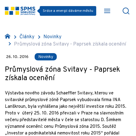
Srdce a energii dáváme městu
Články
Novinky
Průmyslová zóna Svitavy - Paprsek získala ocenění
26. 10. 2016
Novinky
Průmyslová zóna Svitavy - Paprsek
získala ocenění
Výstavba nového závodu Schaeffler Svitavy, kterou ve
svitavské průmyslové zóně Paprsek vybudovala firma INA
Lanškroun, byla vyhlášena jako největší investice roku 2015.
Proto v úterý 25. 10. 2016 převzali v Praze na slavnostním
večeru představitelé města v čele se starostou D. Šimkem
významné ocenění: cenu Průmyslová zóna 2015. Soutěž
„Investor a podnikatelská nemovitost roku 2015“ pořádal